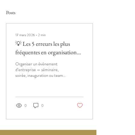
Posts
17 mars 2026
∙
2
min
💡 Les 5 erreurs les plus
fréquentes en organisation
d’événements d’entreprise
Organiser un événement
d’entreprise — séminaire,
soirée, inauguration ou team
building —, c’est souvent un
défi : entre logistique, timing,
prestataires et attentes des
participants, la marge d’erreur
est mince. Et pourtant,
0
0
certaines erreurs reviennent
souvent… même dans les
meilleures équipes ! Chez Les
Filles Pilotes , on les repère
tout de suite (et on adore les