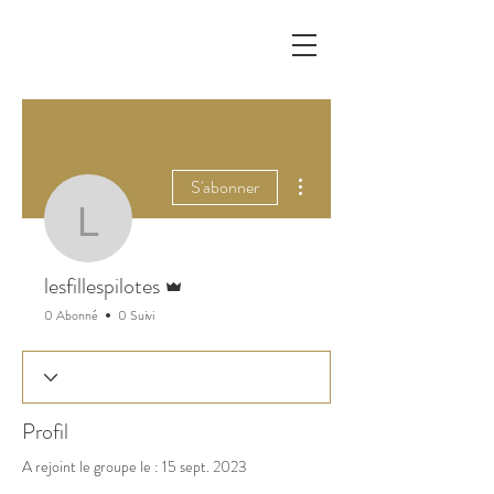
Plus d'actions
S'abonner
lesfillespilotes
Administrateur
lesfillespilotes
0 Abonné
0 Suivi
Profil
A rejoint le groupe le : 15 sept. 2023