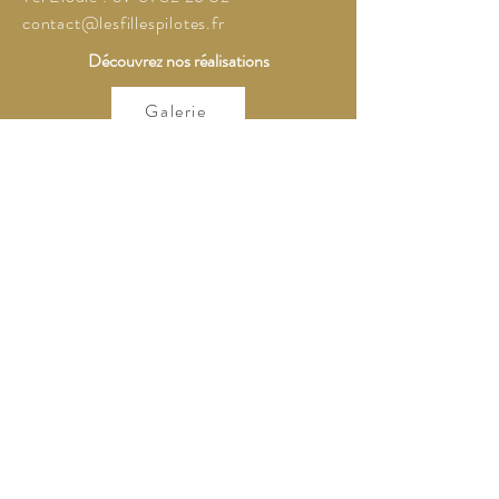
contact@lesfillespilotes.fr
Découvrez nos réalisations
Galerie
Mentions légales
Politique en matière de cookies
Politique de confidentialité
Conditions d'utilisation
Suivez-nous sur Instagram
© 2026 par Les filles Pilotes
NOUS CONTACTER ✨