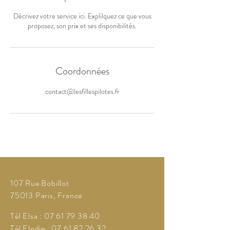
Décrivez votre service ici. Explilquez ce que vous
proposez, son prix et ses disponibilités.
Coordonnées
contact@lesfillespilotes.fr
107
Rue Bobillot
75013 Paris, France
Tél Elsa :
07 61 79 38 40
Tél Elodie :
07 61 82 26 32